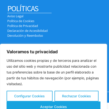
POLÍTICAS
Aviso Legal
Política de Cookies
Política de Privacidad
Declaración de Accesibilidad
Devolución y Reembolso
CONTACTO
Valoramos tu privacidad
Calle el Pozo, 4, 38400 Puerto de la Cruz
info@tenerifexcursiones.com
Utilizamos cookies propias y de terceros para analizar el
+34 699 439 970
uso del sitio web y mostrarte publicidad relacionada con
+34 618 032 784
tus preferencias sobre la base de un perfil elaborado a
partir de tus hábitos de navegación (por ejemplo, páginas
visitadas).
Configurar Cookies
Rechazar Cookies
Copyright © 2025 Tenerifexcursiones | Powered by
SAO S.L.
¿Tienes alguna pregunta?
Aceptar Cookies