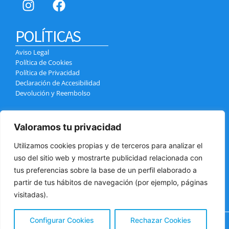
POLÍTICAS
Aviso Legal
Política de Cookies
Política de Privacidad
Declaración de Accesibilidad
Devolución y Reembolso
CONTACTO
Valoramos tu privacidad
Calle el Pozo, 4, 38400 Puerto de la Cruz
info@tenerifexcursiones.com
Utilizamos cookies propias y de terceros para analizar el
+34 699 439 970
uso del sitio web y mostrarte publicidad relacionada con
+34 618 032 784
tus preferencias sobre la base de un perfil elaborado a
partir de tus hábitos de navegación (por ejemplo, páginas
visitadas).
Configurar Cookies
Rechazar Cookies
Copyright © 2025 Tenerifexcursiones | Powered by
SAO S.L.