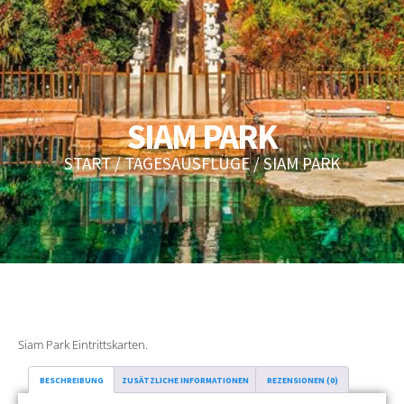
SIAM PARK
START
/
TAGESAUSFLÜGE
/ SIAM PARK
Siam Park Eintrittskarten.
BESCHREIBUNG
ZUSÄTZLICHE INFORMATIONEN
REZENSIONEN (0)