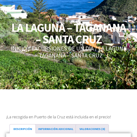
LA LAGUNA – TAGANANA
– SANTA CRUZ
INICIO
/
EXCURSIONES DE UN DÍA
/ LA LAGUNA
– TAGANANA – SANTA CRUZ
¡La recogida en Puerto de la Cruz está incluida en el precio!
DESCRIPCIÓN
INFORMACIÓN ADICIONAL
VALORACIONES (0)