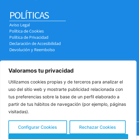
POLÍTICAS
Aviso Legal
Política de Cookies
Política de Privacidad
Declaración de Accesibilidad
Devolución y Reembolso
CONTACTO
Valoramos tu privacidad
Calle el Pozo, 4, 38400 Puerto de la Cruz
info@tenerifexcursiones.com
Utilizamos cookies propias y de terceros para analizar el
+34 699 439 970
uso del sitio web y mostrarte publicidad relacionada con
+34 618 032 784
tus preferencias sobre la base de un perfil elaborado a
partir de tus hábitos de navegación (por ejemplo, páginas
visitadas).
Configurar Cookies
Rechazar Cookies
Copyright © 2025 Tenerifexcursiones | Powered by
SAO S.L.
¿Tienes alguna pregunta?