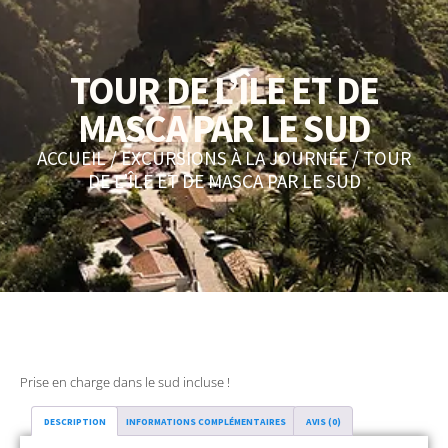
TOUR DE L’ÎLE ET DE
MASCA PAR LE SUD
ACCUEIL
/
EXCURSIONS À LA JOURNÉE
/ TOUR
DE L’ÎLE ET DE MASCA PAR LE SUD
Prise en charge dans le sud incluse !
DESCRIPTION
INFORMATIONS COMPLÉMENTAIRES
AVIS (0)