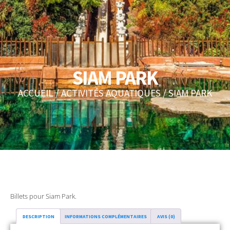
SIAM PARK
ACCUEIL
/
ACTIVITÉS AQUATIQUES
/ SIAM PARK
Billets pour Siam Park.
DESCRIPTION
INFORMATIONS COMPLÉMENTAIRES
AVIS (0)