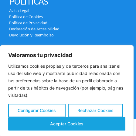
POLÍTICAS
Aviso Legal
Política de Cookies
Política de Privacidad
Declaración de Accesibilidad
Devolución y Reembolso
CONTACTO
Valoramos tu privacidad
Calle el Pozo, 4, 38400 Puerto de la Cruz
info@tenerifexcursiones.com
Utilizamos cookies propias y de terceros para analizar el
+34 699 439 970
uso del sitio web y mostrarte publicidad relacionada con
+34 618 032 784
tus preferencias sobre la base de un perfil elaborado a
partir de tus hábitos de navegación (por ejemplo, páginas
visitadas).
Configurar Cookies
Rechazar Cookies
Copyright © 2025 Tenerifexcursiones | Powered by
SAO S.L.
¿Tienes alguna pregunta?
Aceptar Cookies