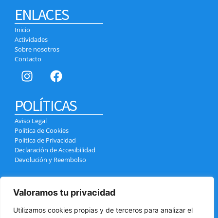
ENLACES
Inicio
Actividades
Sobre nosotros
Contacto
POLÍTICAS
Aviso Legal
Política de Cookies
Política de Privacidad
Declaración de Accesibilidad
Devolución y Reembolso
CONTACTO
Valoramos tu privacidad
Calle el Pozo, 4, 38400 Puerto de la Cruz
info@tenerifexcursiones.com
Utilizamos cookies propias y de terceros para analizar el