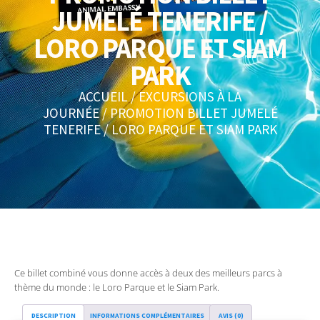
JUMELÉ TENERIFE /
LORO PARQUE ET SIAM
PARK
ACCUEIL
/
EXCURSIONS À LA
JOURNÉE
/ PROMOTION BILLET JUMELÉ
TENERIFE / LORO PARQUE ET SIAM PARK
Ce billet combiné vous donne accès à deux des meilleurs parcs à
thème du monde : le Loro Parque et le Siam Park.
DESCRIPTION
INFORMATIONS COMPLÉMENTAIRES
AVIS (0)