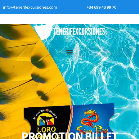
info@tenerifexcursiones.com
+34 699 43 99 70
PROMOTION BILLET