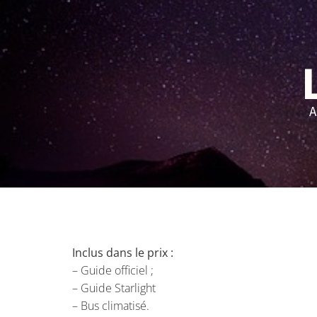
A
Inclus dans le prix :
– Guide officiel ;
– Guide Starlight
– Bus climatisé.