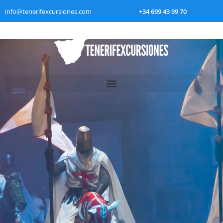
info@tenerifexcursiones.com
+34 699 43 99 70