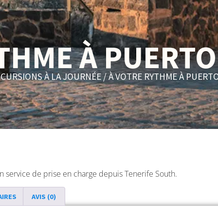
THME À PUERTO
XCURSIONS À LA JOURNÉE
/ À VOTRE RYTHME À PUERTO
un service de prise en charge depuis Tenerife South.
AIRES
AVIS (0)