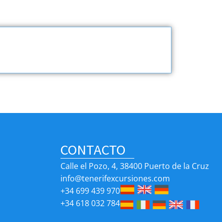
CONTACTO
Calle el Pozo, 4, 38400 Puerto de la Cruz
info@tenerifexcursiones.com
+34 699 439 970
d
+34 618 032 784