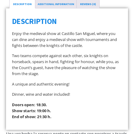
DESCRIPTION
ADDITIONAL INFORMATION
REVIEWS (0)
DESCRIPTION
Enjoy the medieval show at Castillo San Miguel, where you
can dine and enjoy a medieval show with tournaments and
fights between the knights of the castle.
Two teams compete against each other, six knights on
horseback, spears in hand, fighting for honour, while you, as
the Count’s guest, have the pleasure of watching the show
from the stage.
A unique and authentic evening!
Dinner, wine and water included!
Doors open: 18:30.
Show starts: 19:00 h.
End of show: 21:30 h.
Una vez hecha la reserva ponte en contacto con nosotros a través