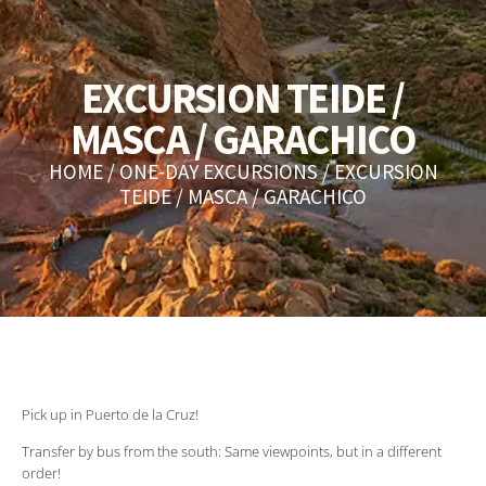
EXCURSION TEIDE /
MASCA / GARACHICO
HOME
/
ONE-DAY EXCURSIONS
/ EXCURSION
TEIDE / MASCA / GARACHICO
Pick up in Puerto de la Cruz!
Transfer by bus from the south: Same viewpoints, but in a different
order!