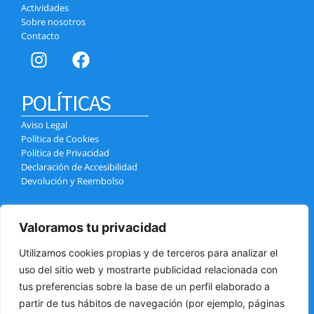
Actividades
Sobre nosotros
Contacto
POLÍTICAS
Aviso Legal
Política de Cookies
Política de Privacidad
Declaración de Accesibilidad
Devolución y Reembolso
CONTACTO
Valoramos tu privacidad
Calle el Pozo, 4, 38400 Puerto de la Cruz
info@tenerifexcursiones.com
Utilizamos cookies propias y de terceros para analizar el
+34 699 439 970
uso del sitio web y mostrarte publicidad relacionada con
+34 618 032 784
tus preferencias sobre la base de un perfil elaborado a
partir de tus hábitos de navegación (por ejemplo, páginas